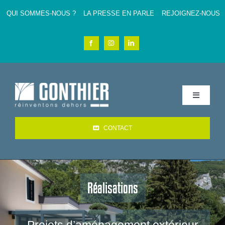
Passer
QUI SOMMES-NOUS ?
LA PRESSE EN PARLE
REJOIGNEZ-NOUS
au
contenu
Toggle
Navigatio
Accueil
CONTACT
CAP 2030
Réalisations
Aménagements professionnels
Jardins particuliers