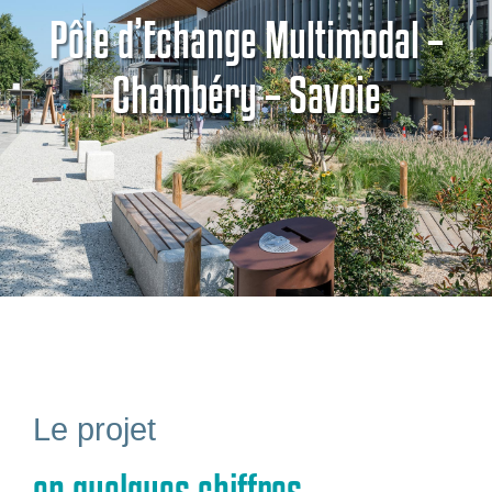
Pôle d’Echange Multimodal –
Bien-être
Chambéry – Savoie
Réalisations
Le projet
en quelques chiffres